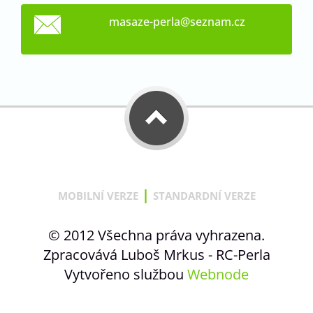
masaze-p
erla@sez
nam.cz
|
MOBILNÍ VERZE
STANDARDNÍ VERZE
© 2012 Všechna práva vyhrazena.
Zpracovává Luboš Mrkus - RC-Perla
Vytvořeno službou
Webnode