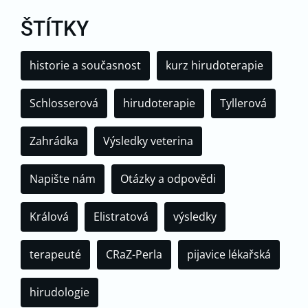
ŠTÍTKY
historie a současnost
kurz hirudoterapie
Schlosserová
hirudoterapie
Tyllerová
Zahrádka
Výsledky veterina
Napište nám
Otázky a odpovědi
Králová
Elistratová
výsledky
terapeuté
CRaZ-Perla
pijavice lékařská
hirudologie