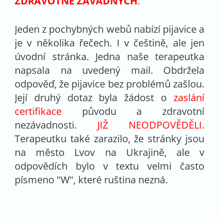
ZDRAVOTNĚ ZÁVADNÝCH
.
Jeden z pochybných webů nabízí pijavice a
je v několika řečech. I v češtině, ale jen
úvodní stránka. Jedna naše terapeutka
napsala na uvedený mail. Obdržela
odpověď, že pijavice bez problémů zašlou.
Její druhý dotaz byla žádost o
zaslání
certifikace
původu a zdravotní
nezávadnosti.
JIŽ NEODPOVĚDĚLI
.
Terapeutku také zarazilo, že stránky jsou
na město Lvov na Ukrajině, ale v
odpovědích bylo v textu velmi často
písmeno "W", které ruština nezná.