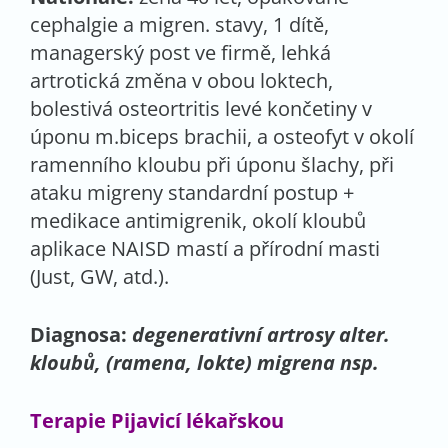
cephalgie a migren. stavy, 1 dítě,
managerský post ve firmě, lehká
artrotická změna v obou loktech,
bolestivá osteortritis levé končetiny v
úponu m.biceps brachii, a osteofyt v okolí
ramenního kloubu při úponu šlachy, při
ataku migreny standardní postup +
medikace antimigrenik, okolí kloubů
aplikace NAISD mastí a přírodní masti
(Just, GW, atd.).
Diagnosa:
degenerativní artrosy alter.
kloubů, (ramena, lokte) migrena nsp.
Terapie Pijavicí lékařskou