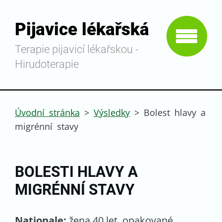
Pijavice lékařská
Terapie pijavicí lékařskou -
Hirudoterapie
Úvodní stránka
>
Výsledky
>
Bolest hlavy a
migrénní stavy
BOLESTI HLAVY A
MIGRÉNNÍ STAVY
Nationale:
žena 40 let, opakované