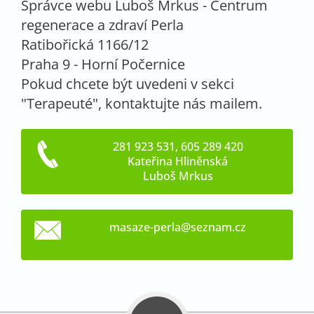
Správce webu Luboš Mrkus - Centrum
regenerace a zdraví Perla
Ratibořická 1166/12
Praha 9 - Horní Počernice
Pokud chcete být uvedeni v sekci
"Terapeuté", kontaktujte nás mailem.
281 923 531, 605 289 420
Kateřina Hliněnská
Luboš Mrkus
masaze-p
erla@sez
nam.cz