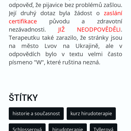
odpověď, že pijavice bez problémů zašlou.
Její druhý dotaz byla žádost o
zaslání
certifikace
původu a zdravotní
nezávadnosti.
JIŽ NEODPOVĚDĚLI
.
Terapeutku také zarazilo, že stránky jsou
na město Lvov na Ukrajině, ale v
odpovědích bylo v textu velmi často
písmeno "W", které ruština nezná.
ŠTÍTKY
historie a současnost
kurz hirudoterapie
Schlosserová
hirudoterapie
Tyllerová