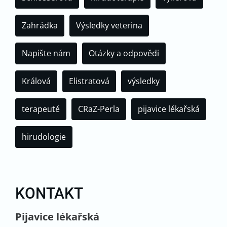
Zahrádka
Výsledky veterina
Napište nám
Otázky a odpovědi
Králová
Elistratová
výsledky
terapeuté
CRaZ-Perla
pijavice lékařská
hirudologie
KONTAKT
Pijavice lékařská