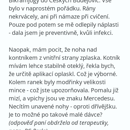
Bikramjogy do Českých Budějovic. Vše
bylo v naprostém pořádku. Rány
nekrvácely, ani při námaze při cvičení.
Pouze pod potem se mě odlepily náplasti
- dala jsem je preventivně, kvůli infekci.
Naopak, mám pocit, že noha nad
kontníkem z vnitřní strany zplaska. Kotník
mívám lehce stabilně oteklý, řekla bych,
že určitě aplikací oplaskl. Což je výborné.
Kolem ranek byly modřinky velikosti
mince - což jste upozorňovala. Pomalu již
mizí, a vpichy jsou ve znaku Mercedesu.
Necítím unavené nohy - oproti dřívějšku.
Je to možné po takové malé dávce?
(odpověď paní obdržela od terapeutky,