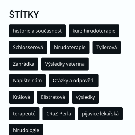
ŠTÍTKY
historie a současnost
kurz hirudoterapie
Schlosserová
hirudoterapie
Tyllerová
Zahrádka
Výsledky veterina
Napište nám
Otázky a odpovědi
Králová
Elistratová
výsledky
terapeuté
CRaZ-Perla
pijavice lékařská
hirudologie