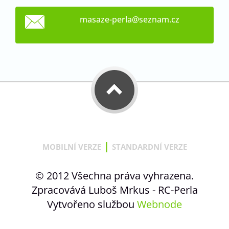
masaze-p
erla@sez
nam.cz
|
MOBILNÍ VERZE
STANDARDNÍ VERZE
© 2012 Všechna práva vyhrazena.
Zpracovává Luboš Mrkus - RC-Perla
Vytvořeno službou
Webnode