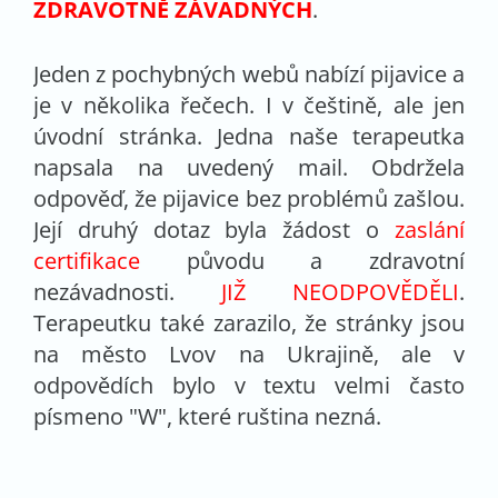
ZDRAVOTNĚ ZÁVADNÝCH
.
Jeden z pochybných webů nabízí pijavice a
je v několika řečech. I v češtině, ale jen
úvodní stránka. Jedna naše terapeutka
napsala na uvedený mail. Obdržela
odpověď, že pijavice bez problémů zašlou.
Její druhý dotaz byla žádost o
zaslání
certifikace
původu a zdravotní
nezávadnosti.
JIŽ NEODPOVĚDĚLI
.
Terapeutku také zarazilo, že stránky jsou
na město Lvov na Ukrajině, ale v
odpovědích bylo v textu velmi často
písmeno "W", které ruština nezná.