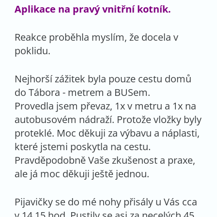
Aplikace na pravý vnitřní kotník.
Reakce proběhla myslím, že docela v
poklidu.
Nejhorší zážitek byla pouze cestu domů
do Tábora - metrem a BUSem.
Provedla jsem převaz, 1x v metru a 1x na
autobusovém nádraží. Protože vložky byly
proteklé. Moc děkuji za výbavu a náplasti,
které jstemi poskytla na cestu.
Pravděpodobně Vaše zkušenost a praxe,
ale já moc děkuji ještě jednou.
Pijavičky se do mé nohy přisály u Vás cca
v 14,15 hod. Pustily se asi za necelých 45